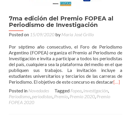
7ma edición del Premio FOPEA al
Periodismo de Investigación
Posted on
15/09/2020
by
Maria José Grillo
Por séptimo año consecutivo, el Foro de Periodismo
Argentino (FOPEA) organiza el Premio al Periodismo de
Investigación e invita a participar a todos los periodistas
del país, cualquiera sea la plataforma del medio en el que
publiquen sus trabajos. La invitación incluye a
estudiantes universitarios y terciarios de las carreras de
Periodismo. El objetivo de este concurso es destacar
[…]
Posted in
Novedades
Tagged
Fopea
,
investigación
,
Periodismo
,
periodistas
,
Premio
,
Premio 2020
,
Premio
FOPEA 2020
Posts