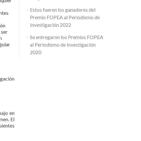
lquier
Estos fueron los ganadores del
ntes
Premio FOPEA al Periodismo de
Investigación 2022
ión
 ser
Se entregaron los Premios FOPEA
n
gular
al Periodismo de Investigación
2020
igación
bajo en
men. El
uientes