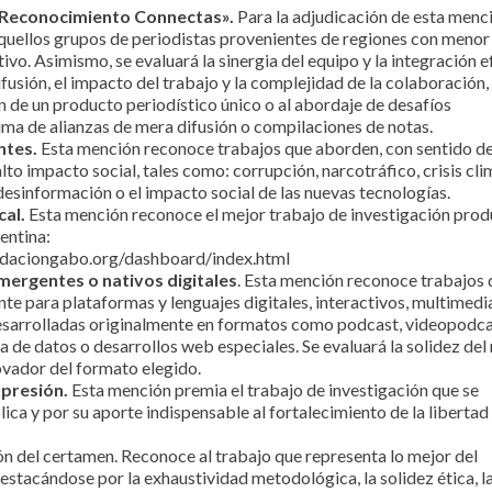
 «Reconocimiento Connectas».
Para la adjudicación de esta menci
quellos grupos de periodistas provenientes de regiones con menor
ivo. Asimismo, se evaluará la sinergia del equipo y la integración e
difusión, el impacto del trabajo y la complejidad de la colaboración,
 de un producto periodístico único o al abordaje de desafíos
ima de alianzas de mera difusión o compilaciones de notas.
ntes.
Esta mención reconoce trabajos que aborden, con sentido d
lto impacto social, tales como: corrupción, narcotráfico, crisis cli
desinformación o el impacto social de las nuevas tecnologías.
cal.
Esta mención reconoce el mejor trabajo de investigación pro
entina:
undaciongabo.org/dashboard/index.html
mergentes o nativos digitales
. Esta mención reconoce trabajos 
te para plataformas y lenguajes digitales, interactivos, multimedi
desarrolladas originalmente en formatos como podcast, videopodca
va de datos o desarrollos web especiales. Se evaluará la solidez del 
novador del formato elegido.
xpresión.
Esta mención premia el trabajo de investigación que se
lica y por su aporte indispensable al fortalecimiento de la libertad
ón del certamen. Reconoce al trabajo que representa lo mejor del
estacándose por la exhaustividad metodológica, la solidez ética, l