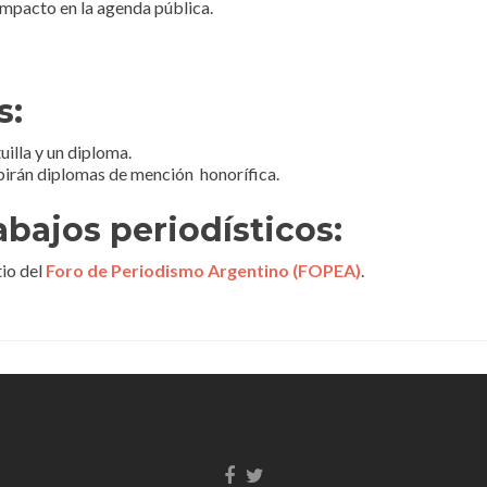
 impacto en la agenda pública.
s:
uilla y un diploma.
cibirán diplomas de mención honorífica.
abajos periodísticos:
io del
Foro de Periodismo Argentino (FOPEA)
.