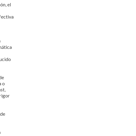
ón, el
fectiva
e
mática
ducido
de
a o
st,
rigor
 de
a