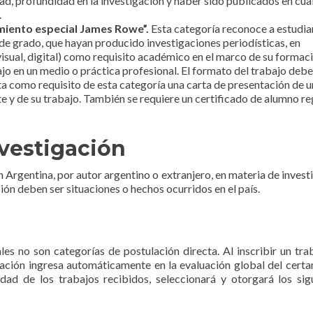
dad, profundidad en la investigación y haber sido publicados en cua
.
imiento especial James Rowe”.
Esta categoría reconoce a estudia
 de grado, que hayan producido investigaciones periodísticas, en
visual, digital) como requisito académico en el marco de su formac
jo en un medio o práctica profesional. El formato del trabajo debe
ita como requisito de esta categoría una carta de presentación de u
te y de su trabajo. También se requiere un certificado de alumno re
nvestigación
n Argentina, por autor argentino o extranjero, en materia de invest
ción deben ser situaciones o hechos ocurridos en el país.
es no son categorías de postulación directa. Al inscribir un tra
ulación ingresa automáticamente en la evaluación global del certa
idad de los trabajos recibidos, seleccionará y otorgará los sig